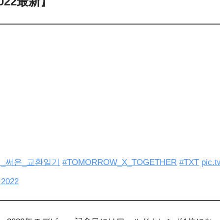
22最新】
_써온_교환일기️
#TOMORROW_X_TOGETHER
#TXT
pic.
 2022