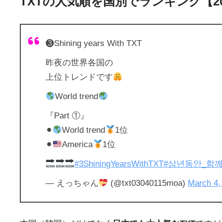
TXTの人気順を国別でランキング【20
❸Shining years With TXT
昨夜の世界各国の
上位トレンドです
World trend
『Part ①』
⚫︎
World trend
1位
⚫︎
America
1位
#3ShiningYearsWithTXT
#삼년동안_함께
— えっちゃん
(@txt03040115moa)
March 4,