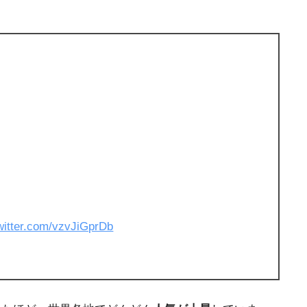
twitter.com/vzvJiGprDb