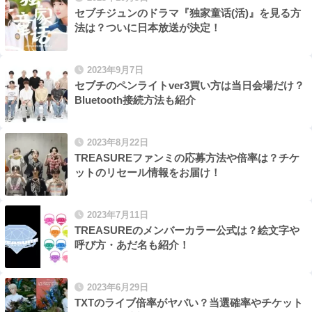
セブチジュンのドラマ『独家童话(活)』を見る方
法は？ついに日本放送が決定！
2023年9月7日
セブチのペンライトver3買い方は当日会場だけ？
Bluetooth接続方法も紹介
2023年8月22日
TREASUREファンミの応募方法や倍率は？チケ
ットのリセール情報をお届け！
2023年7月11日
TREASUREのメンバーカラー公式は？絵文字や
呼び方・あだ名も紹介！
2023年6月29日
TXTのライブ倍率がヤバい？当選確率やチケット