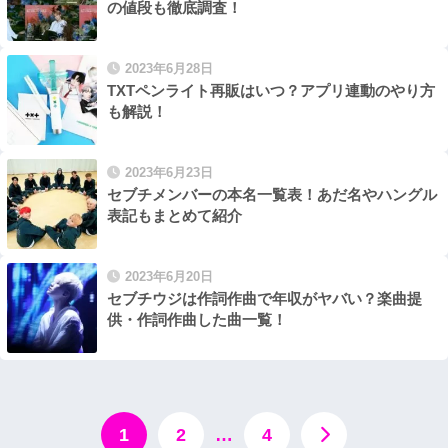
の値段も徹底調査！
2023年6月28日
TXTペンライト再販はいつ？アプリ連動のやり方
も解説！
2023年6月23日
セブチメンバーの本名一覧表！あだ名やハングル
表記もまとめて紹介
2023年6月20日
セブチウジは作詞作曲で年収がヤバい？楽曲提
供・作詞作曲した曲一覧！
1
2
…
4