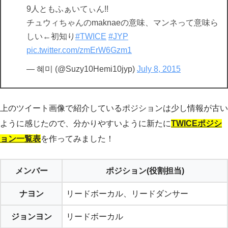
9人ともふぁいてぃん!!
チュウィちゃんのmaknaeの意味、マンネって意味ら
しい←初知り
#TWICE
#JYP
pic.twitter.com/zmErW6Gzm1
— 혜미 (@Suzy10Hemi10jyp)
July 8, 2015
上のツイート画像で紹介しているポジションは少し情報が古い
ように感じたので、分かりやすいように新たに
TWICEポジシ
ョン一覧表
を作ってみました！
メンバー
ポジション(役割担当)
ナヨン
リードボーカル、リードダンサー
ジョンヨン
リードボーカル