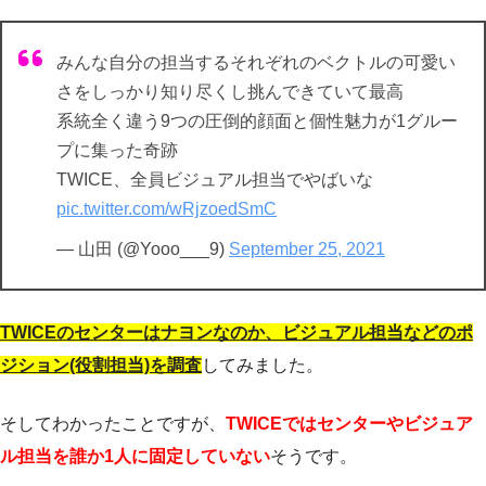
みんな自分の担当するそれぞれのベクトルの可愛い
さをしっかり知り尽くし挑んできていて最高
系統全く違う9つの圧倒的顔面と個性魅力が1グルー
プに集った奇跡
TWICE、全員ビジュアル担当でやばいな
pic.twitter.com/wRjzoedSmC
— 山田 (@Yooo___9)
September 25, 2021
TWICEのセンターはナヨンなのか、ビジュアル担当などのポ
ジション(役割担当)を調査
してみました。
そしてわかったことですが、
TWICEではセンターやビジュア
ル担当を誰か1人に固定していない
そうです。