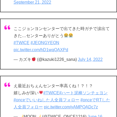
September 21, 2022
ここジョンヨンセンターで出てきた時ガチで涙出て
きた…センターありがとう
#TWICE
#JEONGYEON
pic.twitter.com/hD1wqQAXPd
— カズキ
(@kazuki1226_sana)
July 14, 2022
え最近おちぇんセンター率高くね！？！？
嬉しみが深い
#TWICE
#ハート泥棒ソンチェヨン
#onceでいいねした人全員フォロー
#onceでRTした
人全員フォロー
pic.twitter.com/yAMPQADc7z
—
MOON
(@TWICE_ONCE1216)
June 16,