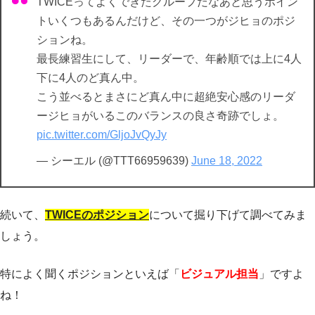
TWICEってよくできたグループだなあと思うポイン
トいくつもあるんだけど、その一つがジヒョのポジ
ションね。
最長練習生にして、リーダーで、年齢順では上に4人
下に4人のど真ん中。
こう並べるとまさにど真ん中に超絶安心感のリーダ
ージヒョがいるこのバランスの良さ奇跡でしょ。
pic.twitter.com/GljoJvQyJy
— シーエル (@TTT66959639)
June 18, 2022
続いて、
TWICEのポジション
について掘り下げて調べてみま
しょう。
特によく聞くポジションといえば「
ビジュアル担当
」ですよ
ね！