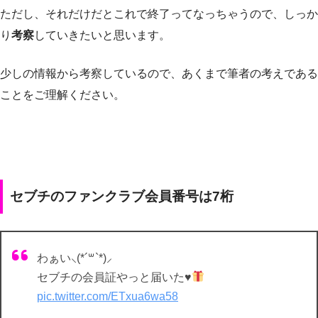
ただし、それだけだとこれで終了ってなっちゃうので、しっか
り
考察
していきたいと思います。
少しの情報から考察しているので、あくまで筆者の考えである
ことをご理解ください。
セブチのファンクラブ会員番号は7桁
わぁい⸜(*´꒳`*)⸝
セブチの会員証やっと届いた
♥️
pic.twitter.com/ETxua6wa58