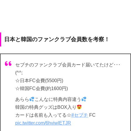
日本と韓国のファンクラブ会員数を考察！
セブチのファンクラブ会員カード届いてたけど･･･
(^^;
☆日本FC会費(5500円)
☆韓国FC会費(約1600円)
あらら
こんなに特典内容違う
韓国の特典グッズはBOX入り
カードは名前も入ってる☆
#セブチ
FC
pic.twitter.com/6hviwlETJR