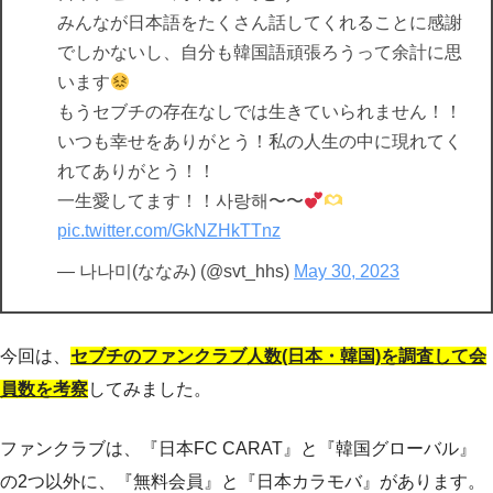
みんなが日本語をたくさん話してくれることに感謝
でしかないし、自分も韓国語頑張ろうって余計に思
います
もうセブチの存在なしでは生きていられません！！
いつも幸せをありがとう！私の人生の中に現れてく
れてありがとう！！
一生愛してます！！사랑해〜〜
pic.twitter.com/GkNZHkTTnz
— 나나미(ななみ) (@svt_hhs)
May 30, 2023
今回は、
セブチのファンクラブ人数(日本・韓国)を調査して会
員数を考察
してみました。
ファンクラブは、『日本FC CARAT』と『韓国グローバル』
の2つ以外に、『無料会員』と『日本カラモバ』があります。